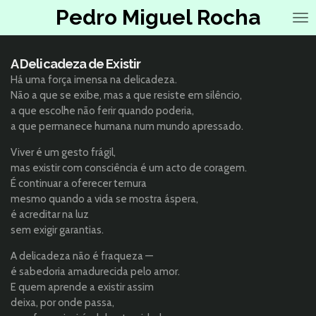
Pedro Miguel Rocha
Salta
para
o
conteúdo
A Delicadeza de Existir
principal
Há uma força imensa na delicadeza.
Não a que se exibe, mas a que resiste em silêncio,
a que escolhe não ferir quando poderia,
a que permanece humana num mundo apressado.
Viver é um gesto frágil,
mas existir com consciência é um acto de coragem.
É continuar a oferecer ternura
mesmo quando a vida se mostra áspera,
é acreditar na luz
sem exigir garantias.
A delicadeza não é fraqueza —
é sabedoria amadurecida pelo amor.
E quem aprende a existir assim
deixa, por onde passa,