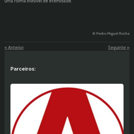
uma forma invisível de eternidade.
© Pedro Miguel Rocha
«
Anterior
Seguinte
»
Parceiros: