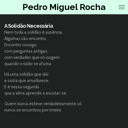
Pedro Miguel Rocha
Salta
para
o
conteúdo
A Solidão Necessária
principal
Nem toda a solidão é ausência.
Algumas são encontro.
Encontro consigo,
com perguntas antigas,
com verdades que só surgem
quando o ruído se afasta.
Há uma solidão que dói
e outra que amadurece.
E é nessa segunda
que a alma aprende a escutar-se.
Quem nunca esteve verdadeiramente só
nunca se encontrou por inteiro.