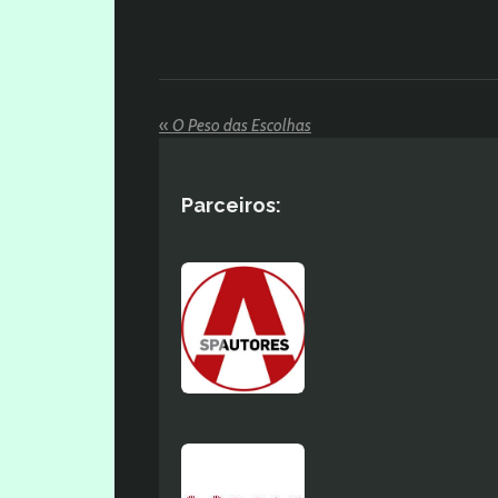
«
O Peso das Escolhas
Parceiros: