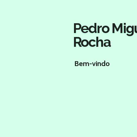
Salta
para
o
Pedro Mig
conteúdo
principal
Rocha
Bem-vindo