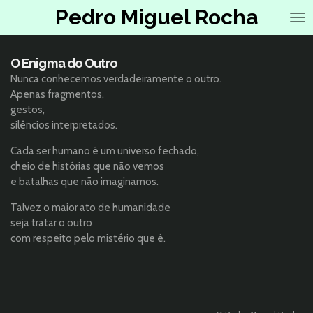
Pedro Miguel Rocha
Salta
para
o
conteúdo
O Enigma do Outro
principal
Nunca conhecemos verdadeiramente o outro.
Apenas fragmentos,
gestos,
silêncios interpretados.
Cada ser humano é um universo fechado,
cheio de histórias que não vemos
e batalhas que não imaginamos.
Talvez o maior ato de humanidade
seja tratar o outro
com respeito pelo mistério que é.