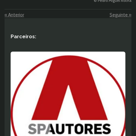
© Pedro Miguel Rocha
«
Anterior
Seguinte
»
Parceiros: