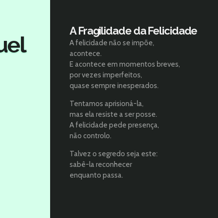
A Fragilidade da Felicidade
uel
A felicidade não se impõe,
acontece.
E acontece em momentos breves,
por vezes imperfeitos,
quase sempre inesperados.
Tentamos aprisioná-la,
mas ela resiste a ser posse.
A felicidade pede presença,
não controlo.
Talvez o segredo seja este:
sabê-la reconhecer
enquanto passa.