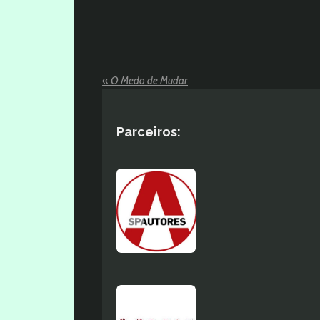
«
O Medo de Mudar
Parceiros: