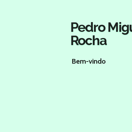
Salta
para
o
Pedro Mig
conteúdo
principal
Rocha
Bem-vindo