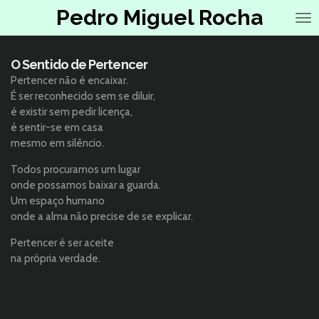
Pedro Miguel Rocha
Salta
para
o
conteúdo
O Sentido de Pertencer
principal
Pertencer não é encaixar.
É ser reconhecido sem se diluir,
é existir sem pedir licença,
é sentir-se em casa
mesmo em silêncio.
Todos procuramos um lugar
onde possamos baixar a guarda.
Um espaço humano
onde a alma não precise de se explicar.
Pertencer é ser aceite
na própria verdade.