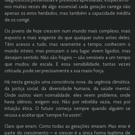
diagnósticos pessimistas e previsões apressadas, esquecemo-
nos muitas vezes de algo essencial: cada geração carrega não
apenas os erros herdados, mas também a capacidade inédita
de os corrigir.
Os jovens de hoje crescem num mundo mais complexo, mais
exposto e mais exigente do que qualquer outro antes deles.
Têm acesso a tudo, mas raramente a tempo; conhecem o
mundo inteiro, mas procuram o seu lugar; vivem ligados, mas
desejam sentido. Não são frágeis — são sensíveis a um tempo
que mudou de escala. E essa sensibilidade, tantas vezes
criticada, pode ser precisamente a sua maior força.
Há nesta geração uma consciência nova: da urgência climática,
da justiça social, da diversidade humana, da saúde mental.
Onde outros viam normalidade, eles veem problema; onde
havia silêncio, exigem voz. Não por rebeldia vazia, mas por
intuição ética. O futuro começa sempre quando alguém se
recusa a aceitar que “sempre foi assim”.
Claro que erram. Como todas as gerações erraram. Mas errar é
parte do crescimento — e crescer é a única forma legítima de