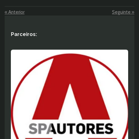
«
Anterior
Seguinte
»
Parceiros: