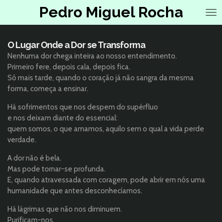
Pedro Miguel Rocha
Salta
para
o
conteúdo
O Lugar Onde a Dor se Transforma
principal
Nenhuma dor chega inteira ao nosso entendimento.
Primeiro fere, depois cala, depois fica.
Só mais tarde, quando o coração já não sangra da mesma
forma, começa a ensinar.
Há sofrimentos que nos despem do supérfluo
e nos deixam diante do essencial:
quem somos, o que amamos, aquilo sem o qual a vida perde
verdade.
A dor não é bela.
Mas pode tornar-se profunda.
E, quando atravessada com coragem, pode abrir em nós uma
humanidade que antes desconhecíamos.
Há lágrimas que não nos diminuem.
Purificam-nos.